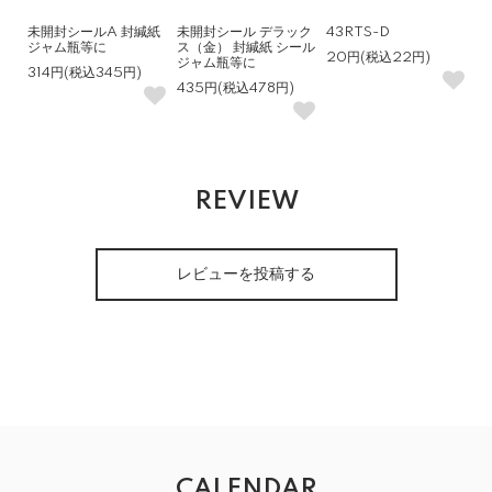
未開封シールA 封緘紙
未開封シール デラック
43RTS-D
ジャム瓶等に
ス（金） 封緘紙 シール
20円(税込22円)
ジャム瓶等に
314円(税込345円)
435円(税込478円)
REVIEW
レビューを投稿する
CALENDAR