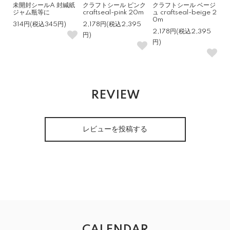
未開封シールA 封緘紙
クラフトシール ピンク
クラフトシール ベージ
ジャム瓶等に
craftseal-pink 20m
ュ craftseal-beige 2
0m
314円(税込345円)
2,178円(税込2,395
2,178円(税込2,395
円)
円)
REVIEW
レビューを投稿する
CALENDAR