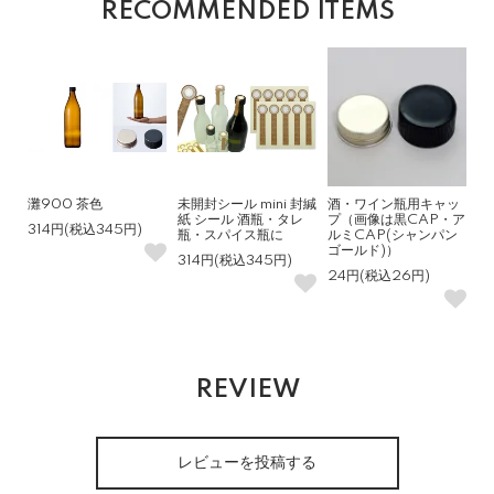
RECOMMENDED ITEMS
灘900 茶色
未開封シール mini 封緘
酒・ワイン瓶用キャッ
紙 シール 酒瓶・タレ
プ（画像は黒CAP・ア
314円(税込345円)
瓶・スパイス瓶に
ルミCAP(シャンパン
ゴールド)）
314円(税込345円)
24円(税込26円)
REVIEW
レビューを投稿する