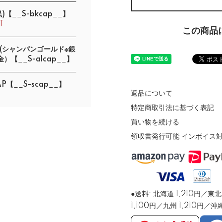
)【__S-bkcap__】
T
この商品
(シャンパンゴールド※銀
）【__S-alcap__】
P【__S-scap__】
返品について
特定商取引法に基づく表記
買い物を続ける
領収書発行可能 インボイス対応（
●送料: 北海道 1,210円
1,100円／九州 1,210円／沖