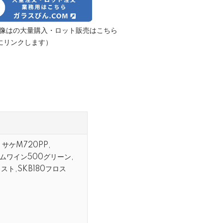
像はの大量購入・ロット販売はこちら
にリンクします）
, サケM720PP,
スリムワイン500グリーン,
ロスト,SKB180フロス