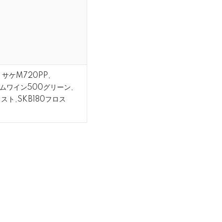
, サケM720PP,
スリムワイン500グリーン,
ロスト,SKB180フロス