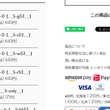
この商品
-D【__S-g53__】
込1,643円)
-D【__S-s53__】
込1,643円)
返品について
特定商取引法に基づく表記
-D【__S-w53__】
込1,643円)
買い物を続ける
領収書発行可能 インボイス対応（
-D【__S-r53__】
込1,643円)
_S-only__】
●送料: 北海道 1,210円
込1,171円)
1,100円／九州 1,210円／沖