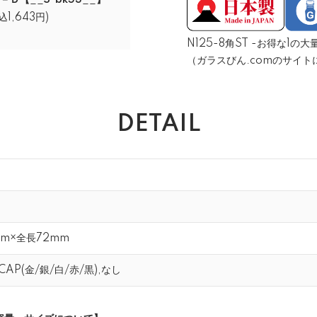
－Ｄ【__S-bk53__】
込1,643円)
N125-8角ST -お得な1
（ガラスびん.comのサイト
DETAIL
mm×全長72mm
AP(金/銀/白/赤/黒),なし