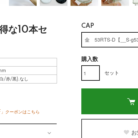
CAP
お得な10本セ
購入数
mm
セット
白/赤/黒),なし
F」クーポンはこちら
お