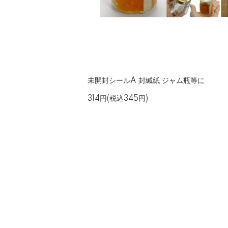
未開封シールA 封緘紙 ジャム瓶等に
314円(税込345円)