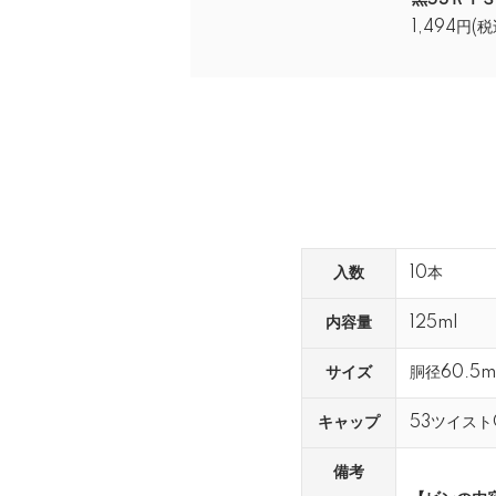
黒53ＲＴＳ
1,494円(税
入数
10本
内容量
125ml
サイズ
胴径60.5
キャップ
53ツイストC
備考