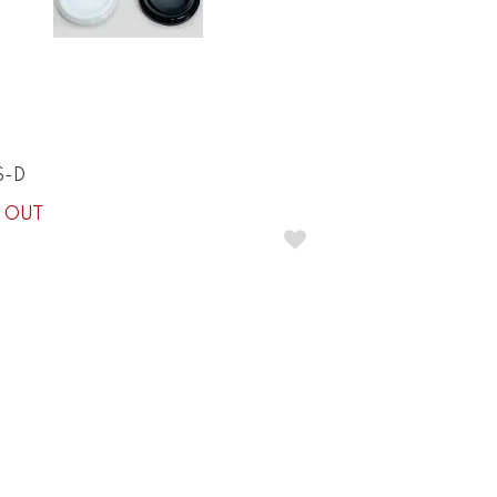
S-D
 OUT