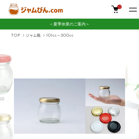
0
＜夏季休業のご案内＞
TOP
ジャム瓶
101cc～300cc