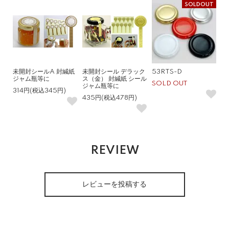
SOLDOUT
未開封シールA 封緘紙
未開封シール デラック
53RTS-D
ジャム瓶等に
ス（金） 封緘紙 シール
SOLD OUT
ジャム瓶等に
314円(税込345円)
435円(税込478円)
REVIEW
レビューを投稿する