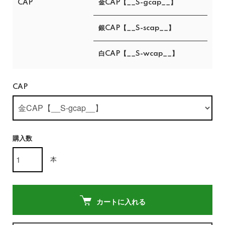
CAP
金CAP【__S-gcap__】
銀CAP【__S-scap__】
白CAP【__S-wcap__】
CAP
購入数
本
カートに入れる