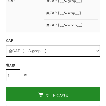
CAP
金CAP【__S-gcap__】
銀CAP【__S-scap__】
白CAP【__S-wcap__】
CAP
購入数
本
カートに入れる