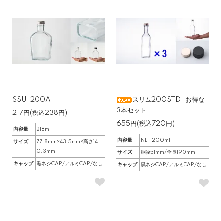
SSU-200A
スリム200STD -お得な
3本セット-
217円(税込238円)
655円(税込720円)
内容量
218ml
内容量
NET 200ml
サイズ
77.8mm×43.5mm×高さ14
0.3mm
サイズ
胴径51mm/全長190mm
キャップ
黒ネジCAP/アルミCAP/なし
キャップ
黒ネジCAP/アルミCAP/なし