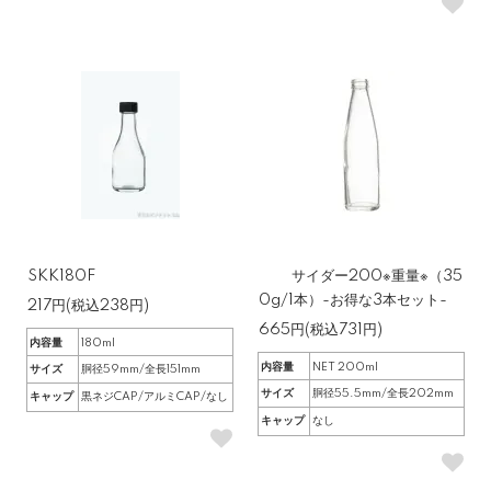
SKK180F
サイダー200※重量※（35
0g/1本）-お得な3本セット-
217円(税込238円)
665円(税込731円)
内容量
180ml
内容量
NET 200ml
サイズ
胴径59mm/全長151mm
サイズ
胴径55.5mm/全長202mm
キャップ
黒ネジCAP/アルミCAP/なし
キャップ
なし