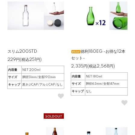
スリム200STD
徳利180EG -お得な12本
セット-
229円(税込251円)
2,335円(税込2,568円)
内容量
NET 200ml
内容量
NET 180ml
サイズ
胴径51mm/全長190mm
サイズ
胴径63mm/全長147mm
キャップ
黒ネジCAP/アルミCAP/なし
キャップ
なし
SOLDOUT