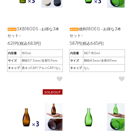
SKB180DS -お得な3本
徳利180EG -お得な3本
セット-
セット-
621円(税込683円)
587円(税込645円)
内容量
180ml
内容量
NET 180ml
サイズ
胴径57.5mm/全長157mm
サイズ
胴径63mm/全長147mm
キャップ
黒ネジCAP/アルミCAP/なし
キャップ
なし
SOLDOUT