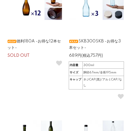
徳利180A -お得な12本セ
SKB300SKB -お得な3
ット-
本セット-
SOLD OUT
689円(税込757円)
内容量
300ml
サイズ
胴径67mm/全長195mm
キャップ
ネジCAP(黒)/アルミCAP/な
し